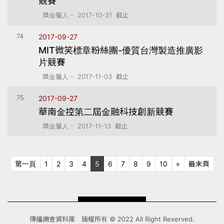
競賽
獎金獵人 - 2017-10-31 截止
74
2017-09-27
MIT微笑標章粉絲團-優質台灣製造推廣影
片競賽
獎金獵人 - 2017-11-03 截止
75
2017-09-27
華南金控第二屆金融科技創新競賽
獎金獵人 - 2017-11-13 截止
第一頁
下十頁
最末
第一頁
1
2
3
4
5
6
7
8
9
10
»
最末頁
傳播調查資料庫 版權所有 © 2022 All Right Reserved.