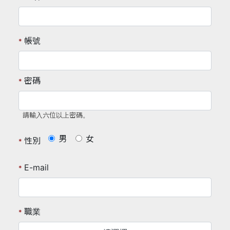
帳號
*
密碼
*
請輸入六位以上密碼。
男
女
性別
*
E-mail
*
職業
*