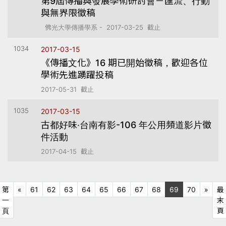
第9屆傳播與發展學術研討會－匯流、行動
與無界限徵稿
佛光大學傳播學系 - 2017-03-25 截止
1034
2017-03-15
《傳播文化》16 期已開始徵稿，歡迎各位
學術先進踴躍投稿
2017-05-31 截止
1035
2017-03-15
古都好味‧台南有影-106 年公用頻道影片徵
件活動
2017-04-15 截止
上十頁
下十
第
«
61
62
63
64
65
66
67
68
69
70
»
最
一
末
第一頁
頁
頁