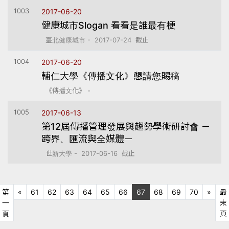
1003
2017-06-20
健康城市Slogan 看看是誰最有梗
臺北健康城市 - 2017-07-24 截止
1004
2017-06-20
輔仁大學《傳播文化》懇請您賜稿
《傳播文化》 -
1005
2017-06-13
第12屆傳播管理發展與趨勢學術研討會 －
跨界、匯流與全媒體－
世新大學 - 2017-06-16 截止
上十頁
下十
第
«
61
62
63
64
65
66
67
68
69
70
»
最
一
末
第一頁
頁
頁