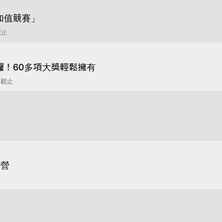
加值競賽」
截止
囉！60多項大獎輕鬆擁有
 截止
袖營