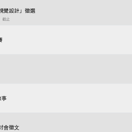
動視覺設計」徵選
9 截止
賽
啟事
討會徵文