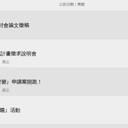
公告日期 / 標題
研討會論文徵稿
究計畫徵求說明會
8 截止
習營」申請案開跑！
1 截止
徵選」活動