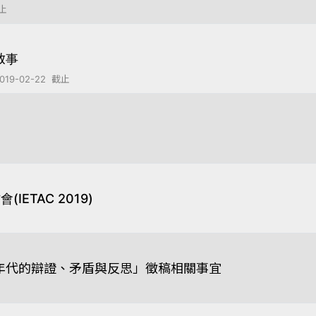
截止
啟事
9-02-22 截止
ETAC 2019)
相年代的辯證、矛盾與反思」徵稿相關事宜