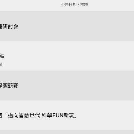
公告日期 / 標題
理研討會
稿
截止
專題競賽
壇「邁向智慧世代 科學FUN新玩」