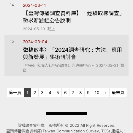
14
2024-03-11
【臺灣傳播調查資料庫】「經驗取樣調查」
徵求新題組公告說明
2024-05-10 截止
15
2024-03-04
徵稿啟事〉「2024調查研究：方法、應用
與新發展」學術研討會
中央研究院人社中心調查研究專題中心 - 2024-05-31 截
止
第一頁
下十頁
最末
第一頁
1
2
3
4
5
6
7
8
9
10
»
最末頁
傳播調查資料庫 版權所有 © 2022 All Right Reserved.
臺灣傳播調查資料庫(Taiwan Communication Survey, TCS) 連絡人：