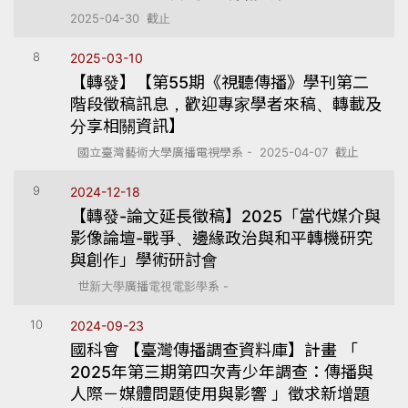
2025-04-30 截止
8
2025-03-10
【轉發】【第55期《視聽傳播》學刊第二
階段徵稿訊息，歡迎專家學者來稿、轉載及
分享相關資訊】
國立臺灣藝術大學廣播電視學系 - 2025-04-07 截止
9
2024-12-18
【轉發-論文延長徵稿】2025「當代媒介與
影像論壇-戰爭、邊緣政治與和平轉機研究
與創作」學術研討會
世新大學廣播電視電影學系 -
10
2024-09-23
國科會 【臺灣傳播調查資料庫】計畫 「
2025年第三期第四次青少年調查：傳播與
人際－媒體問題使用與影響 」徵求新增題