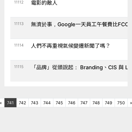
11112
電影的敵人
11113
無濟於事，Google一天員工午餐費比FC
11114
人們不再重視氣候變遷新聞了嗎？
11115
「品牌」從頭說起： Branding、CIS 與 L
上十頁
«
741
742
743
744
745
746
747
748
749
750
一頁