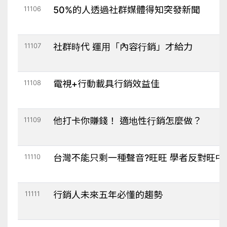
11106
50%的人透過社群媒體得知突發新聞
11107
社群時代 運用「內容行銷」才給力
11108
電視+行動載具行銷效益佳
11109
他打卡你賺錢！ 適地性行銷怎麼做？
11110
台灣不能只剩一種聲音?旺旺 學者反對旺
11111
行銷人未來五年必懂的趨勢