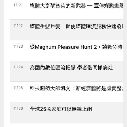
11121
媒體大亨黎智英的新武器 ─ 壹傳媒動畫躍
11122
媒體生態巨變 促使媒體匯流服務快速發展
11123
從Magnum Pleasure Hunt 2，談數
11124
為國內數位匯流把脈 學者偕同抓病灶
11125
科技趨勢大師凱文：新經濟體將是虛實整合
11126
全球25％家庭可以無線上網