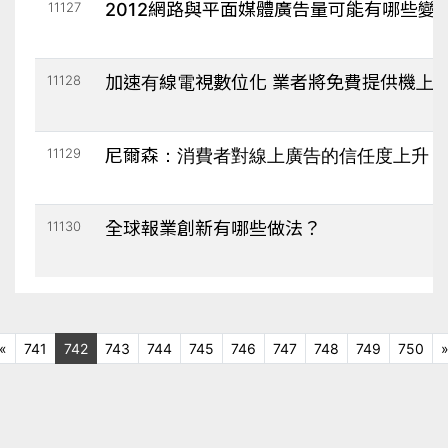
11127
2012網路與平面媒體廣告量可能有哪些變
11128
加速有線電視數位化 業者將免費提供機上
11129
尼爾森：消費者對線上廣告的信任度上升
11130
全球報業創新有哪些做法？
上十頁
«
741
742
743
744
745
746
747
748
749
750
一頁