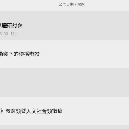
公告日期 / 標題
媒體研討會
-03 截止
】衝突下的傳播辯證
報》教育類暨人文社會類徵稿