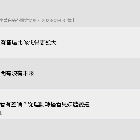
絲帶關懷協會 - 2023-01-03 截止
，聲音遠比你想得更強大
新聞有沒有未來
麼看有差嗎？從運動轉播看見媒體變遷
止