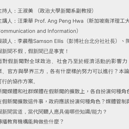
主持人：王淑美 （政治大學新聞系副教授）
主講人：汪秉華 Prof. Ang Peng Hwa（新加坡南洋理工大學We
ommunication and Information）
與談人：李晨楷Samson Ellis（彭博社台北分社社長
假新聞不假，假新聞已是事實！
面對假新聞對全球政治、社會乃至於經濟活動的影響力
業、官方與學界三方，各有什麼樣的努力可以進行？本
可行的協作方案。
新聞媒體和社群媒體在假新聞的擴散上，各自扮演何種角
在假新聞擴散這件事，政府應該扮演何種角色？媒體管制
假新聞當道，當代閱聽人應具備哪些知識/能力？
傳播教育機構能夠做些什麼？