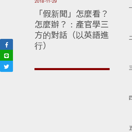
2018-11-29
「假新聞」怎麼看？
怎麼辦？：產官學三
方的對話（以英語進
行）