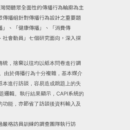
台灣閱聽眾全面性的傳播行為輪廓為主
眾傳播組針對傳播行為設計之重要題
播」、「健康傳播」、「消費傳
、社會動員」七個研究面向，深入探
傳統，捨棄以往均以紙本問卷進行調
談。由於傳播行為十分複雜，基本媒介
紙本進行訪談，容易造成跳題上的失
題邏輯。執行結果顯示，CAPI系統的
的功能，亦節省了訪談後資料輸入及
過嚴格訪員訓練的調查團隊執行訪