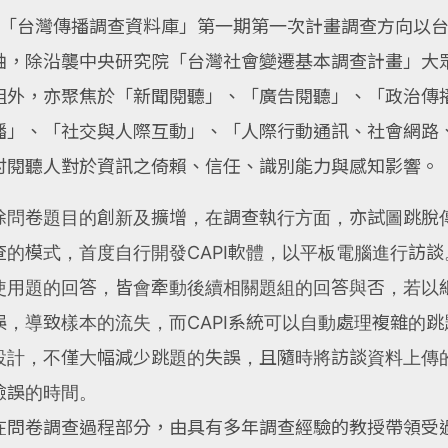
「台灣傳播調查資料庫」第一期第一次計畫調查方向以
軸，除沿襲中央研究院「台灣社會變遷基本調查計畫」大
組外，亦聚焦於「新聞閱聽」、「廣告閱聽」、「政治傳
播」、「社交與人際互動」、「人際行動通訊、社會網路
討閱聽人對於資訊之倚賴、信任、識別能力與感知影響。
除問卷題目的創新及擴增，在調查執行方面，亦試圖跳脫
查的模式，首度自行開發CAPI軟體，以平板電腦進行訪
使用題的回答，皆會牽動後續相關題組的回答與否，若以
誤，導致樣本的流失，而CAPI系統可以自動處理複雜的跳
設計，不僅大幅減少跳題的失誤，且隨時將訪談資料上傳
檢誤的時間。
在問卷調查過程部分，由具有多年調查經驗的教授帶領受