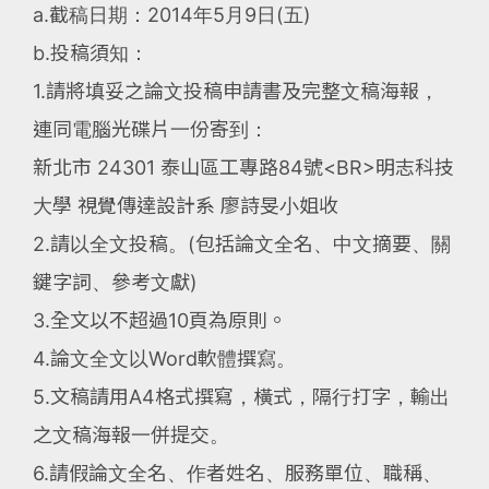
a.截稿日期：2014年5月9日(五)
b.投稿須知：
1.請將填妥之論文投稿申請書及完整文稿海報，
連同電腦光碟片一份寄到：
新北市 24301 泰山區工專路84號<BR>明志科技
大學 視覺傳達設計系 廖詩旻小姐收
2.請以全文投稿。(包括論文全名、中文摘要、關
鍵字詞、參考文獻)
3.全文以不超過10頁為原則。
4.論文全文以Word軟體撰寫。
5.文稿請用A4格式撰寫，橫式，隔行打字，輸出
之文稿海報一併提交。
6.請假論文全名、作者姓名、服務單位、職稱、