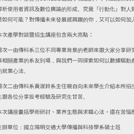
解析使用者資訊及數位輿論的形成。究竟「行動化」對人
將如何可能？對傳播未來發展感興趣的你，又可以如何加
本次產學對談暨招生講座包含兩大亮點：
場次一由傳科系三位不同專業背景的老師來跟大家分享研
事相關產業的系友到場，與我們一同探索如何以數據驅動
的就業心法。
場次二由傳科系黃淑鈴系主任親自向未來學生介紹本所招
生跟各位分享投考經驗及研究生甘苦。
本次講座囊括學術研討、業界生態與求職心法，還在苦惱應
主辦單位：國立陽明交通大學傳播與科技學系碩士班