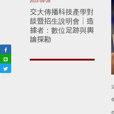
2023-09-29
交大傳播科技產學對
談暨招生說明會｜造
據者：數位足跡與輿
論探勘