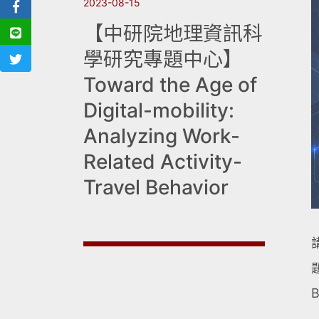
2023-08-15
【中研院地理資訊科
學研究專題中心】
Toward the Age of
Digital-mobility:
Analyzing Work-
Related Activity-
Travel Behavior
題