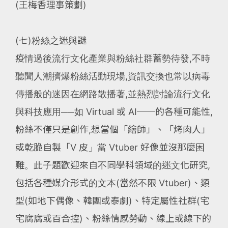
(王梅香理事策劃)
(七)粉絲之迷與謎
疫情過後流行文化產業與粉絲社群蓄勢待發,不時
聽聞人潮擠爆粉絲活動現場,資訊交換也常以病毒
傳播般的迷因在網路散播著,並熱烈討論流行文化
與科技應用──如 Virtual 或 AI──的各種可能性,
粉絲不僅只是創作,想當個「繪師」、「烤肉人」
或乾脆自製「V 皮」當 Vtuber 好像並沒那麼困
難。此子題歡迎來自不同學科領域的迷文化研究,
包括各種媒介形式的文本(當然不限 Vtuber)、類
型(如地下偶像、韓團或泰劇)、特定屬性社群(宅
宅腐腐或百合控)、粉絲情感勞動、線上或線下的