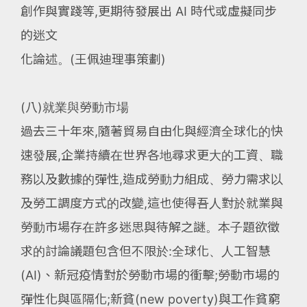
創作與實踐等,更期待發展出 AI 時代或虛擬同步
的迷文
化論述。(王佩迪理事策劃)
(八)就業與勞動市場
過去三十年來,隨著貿易自由化與經濟全球化的快
速發展,企業持續在世界各地尋求更大的工資、職
務以及數據的彈性,造成勞動力組成、勞力需求以
及勞工調度方式的改變,這也使得吾人對於就業與
勞動市場存在許多迷思與待解之謎。本子題欲徵
求的討論議題包含但不限於:全球化、人工智慧
(AI)、新冠疫情對於勞動市場的衝擊;勞動市場的
彈性化與區隔化;新貧(new poverty)與工作貧窮