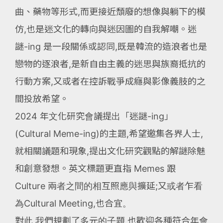
曲、藥物等形式,而更接近頹廢的想像與躺下的模
仿,也是迷文化的轉向與迷因圖的自我解嘲。迷
謎-ing 是一段關係或認同,既是韓流的造浪者也是
戀物的逐浪者,是新自由主義的迷思與族裔抵抗的
行動方案,又或者在控訴戰爭成癮與影像義肢的之
間投放希望。
2024 年文化研究會議提出「迷謎-ing」
(Cultural Meme-ing)的主題,希望邀集各界人士,
就相關議題和現象,提出文化研究觀點的解謎除魅
和創意發想。英文標題更直指 Memes 跟
Culture 兩者之間的相互照應與擴延;又或者乍看
為Cultural Meeting,也合宜。
對此,我們規劃了多元的子題,也歡迎各種符合年會