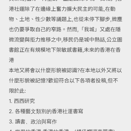
港社運除了在邊緣上奮力擴大民主的可能,在動
物、土地、性少數等議題上,也從未停下腳步,微塵
也仍要爭取自己的窄路。然而,「我城」又處在隱
微流變與拒力推移之中,移民仍是城中熱話,公立圖
書館正在有規模地下架敏感書籍,未來的香港在香
港
本地又將會以什麼形貌被認識?在本地以外又將以
什麼形貌被記憶?歡迎符合以下各項者投稿,但不
限於此:
1. 西西研究
2. 各種藝文類別的香港社運書寫
3. 讀書、政治與寫作