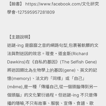
【臉書】 https://www.facebook.com/文化研究
學會-127595957281809
【主題說明】
迷謎-ing 是靡靡之音的網路句型,包裹著骯髒的文
法與對迷因的效忠。理查・道金斯(Richard
Dawkins)在《自私的基因》(The Selfish Gene)
將迷因類比為生物學上的基因(gene)、英文的記
憶(memory)、法文的「同樣」或「自己」
(même),是一種「傳播自己,從一個頭腦傳到另一
個頭腦」的文化繁衍過程。但迷謎-ing 不只是傳
播的隱喻,不只有故事、服裝、宣傳、食譜、歌