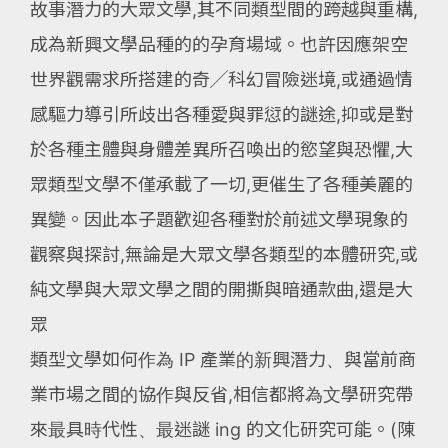
故事潛力的大眾文學,其不同類型間的跨越與重構,
成為新興文學品種的的孕育場域。也許因應架空
世界觀需求所搭建的奇╱科幻冒險迷境,或通過情
感驅力導引所歧出各種愛與罪愆的謎途,抑或是對
於各種主體與身體差異所召喚出的慾望與恐懼,大
眾類型文學不僅承載了一切,更催生了各種美麗的
異變。因此本子題歡迎各種對於前述文學現象的
觀察與探討,無論是大眾文學各類型的本體研究,或
純文學與大眾文學之間的開撕與暗通款曲,還是大
眾
類型文學如何作為 IP 產業的新興潛力、與當前商
業市場之間的協作與反省,相信都將為文學研究帶
來最具時代性、最迷謎 ing 的文化研究可能。(陳