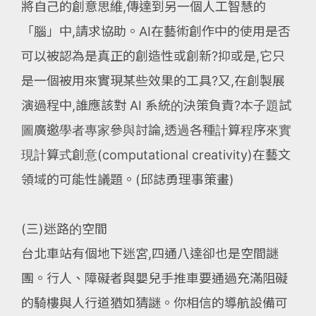
將自己的創意思維,傳達到另一個人工智慧的
「腦」中,請求協助。AI在藝術創作中的使用是否
可以被認為是真正的創造性或創新?抑或是,它只
是一個被用來實現某些效果的工具?又,在創製展
演過程中,誰應該對 AI 系統的決策負責?本子題試
圖廣邀學者專家參與討論,透過各種計算程序來實
現計算式創意(computational creativity)在藝文
領域的可能性議題。(邱誌勇理事策畫)
(三)迷路的空間
台北車站有個地下迷宮,四通八達卻也是空間謎
團。行人、障礙者與嬰兒手推車要通過充滿阻礙
的騎樓與人行道猶如猜謎。你相信的導航設備可