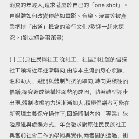
消費的年輕人,追求著屬於自己的「one shot」。
自媒體如何改變傳統如電影、音樂、漫畫等被產
業把持「出道」機會的流行文化?歡迎一起來探
究。(劉定綱監事策畫)
(十二)原住民與社工:從社工、社區到社運的倡議
社工領域近年逐漸轉向,由原本主流的身心照顧、
溫和助人、避開與體制對抗的取向,轉向更積極的
倡議,探究造成結構性弱勢的成因。隨著轉型逐步
出現,體制收編的力道漸漸加大,積極倡議者可能在
新管理主義保守操作下,回歸體制內的「專業」狹
隘思維與處遇方式。年會徵求對原住民民族社工
與當前社會工作的學術與實作,兩者間的遭遇、衝