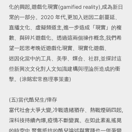
化的興起,遊戲化現實(gamified reality),成為新日
常的一部分。2020 年代,更加入迷因二創蔓延、
直播文化、虛擬頻道主,進一步造成「現實」的複
數、與碎片遊戲化。透過這兩個操作概念,我們希
望一起思考晚近遊戲化現實、現實化遊戲、
迷因化當中的工具、美學、媒合、社群,並探討這
些新興次文化對人文知識建構與理論所造成的衝
擊。(涂銘宏常務理事策畫)
(五)當代酷兒生/倖存
當代社會大爭大變,冷戰遺緒猶存、熱戰煙硝四起,
深科技持續內爆,疫情不斷變異。在如此紊亂搖晃
的時空中,聚焦抵抗的酷兒論述與實踐也一併爭變,