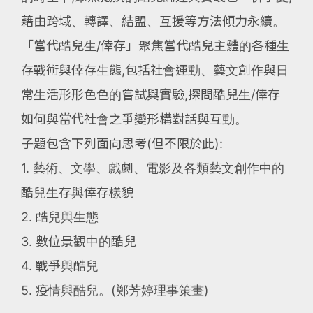
藉由跨域、轉譯、結盟、互援等方法傾力永續。
「當代酷兒生/倖存」聚焦當代酷兒主體的各種生
存戰術與倖存生態,包括社會運動、藝文創作與日
常生活形形色色的嘗試與實驗,探問酷兒生/倖存
如何與當代社會之爭變形構對話與互動。
子題包含下列面向思考(但不限於此):
1. 藝術、文學、戲劇、電影及各類藝文創作中的
酷兒生存與倖存樣貌
2. 酷兒與生態
3. 數位景觀中的酷兒
4. 戰爭與酷兒
5. 疫情與酷兒。(鄭芳婷理事策畫)