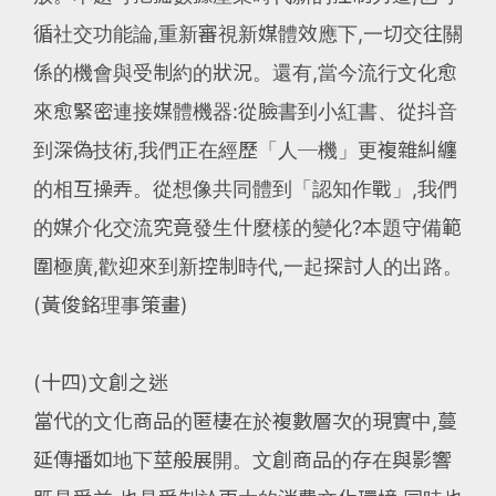
循社交功能論,重新審視新媒體效應下,一切交往關
係的機會與受制約的狀況。還有,當今流行文化愈
來愈緊密連接媒體機器:從臉書到小紅書、從抖音
到深偽技術,我們正在經歷「人─機」更複雜糾纏
的相互操弄。從想像共同體到「認知作戰」,我們
的媒介化交流究竟發生什麼樣的變化?本題守備範
圍極廣,歡迎來到新控制時代,一起探討人的出路。
(黃俊銘理事策畫)
(十四)文創之迷
當代的文化商品的匿棲在於複數層次的現實中,蔓
延傳播如地下莖般展開。文創商品的存在與影響