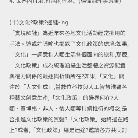
4. 世界的香港,香港的香港。(楊佳嫻理事策畫)
(十)文化?政策?迷謎-ing
「實境解謎」為近年來各地文化活動經常挪用的
手法。這或許隱喻也揭露了文化政策的處境:如果,
「文化」一詞意指人類生活各個面向的總和,那麼,
「文化政策」成為統理涵攝生活整體之資源配置
與權力關係的競逐與折衝所在?如果,「文化」關
注於「人文化成」,當數位科技與人工智慧進逼各
種藝文創意生產,「文化政策」的邊界何在?人
類、賽博格、非人、後人類等持續推衍的概念,是
否推進文化政策的質變?「文化政策」始終還在路
上?或者,「文化政策」總是迷途?邀請各方共同討