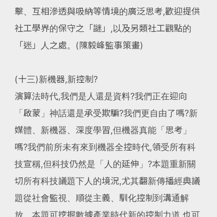
擊、互相滲透與吸納等情境的廣泛思考,歡迎提供
社工學界的保守之「謎」,以及另類社工觀點的
「迷」人之處。(陳毅峰監事策畫)
(十三)新機器,新控制?
演算法時代,我們是人還是資料?我們正在迎向
「啟蒙」神話還是承受欺騙?我們更自由了嗎?新
媒體、新機器、深度學習,但機器真能「思考」
嗎?我們前所未有來到機器全控時代,領受所有科
技宣稱,但科技仍然是「人的延伸」?本題重新關
切所有科技議題下人的境況,尤其翻新傳播經典議
題從社會監視、順從主義、馴化控制到溝通解
放。本題可挖掘數據產業時代新的控制力道,也可