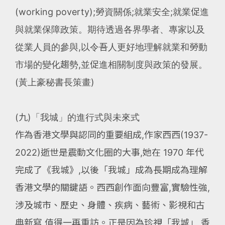
(working poverty);勞資關係;就業安全;就業促進
與就業保障政策。期待透過各界學者、專家以及
從業人員的參與,以令吾人更好地理解就業和勞動
市場的變化趨勢,並促進相關制度與政策的發展。
(黃上豪秘書長策畫)
(九)「我城」的進行式與未來式
作為香港文學與認同的重要組成,作家西西(1937-
2022)逝世是震動文化圈的大事,她在 1970 年代
完成了《我城》,以後「我城」成為長期成為理解
香港文學的關鍵語。西西創作面向豐富,實驗性強,
涉及城市、歷史、身體、疾病、藝術、影視和古
典新寫,值得一再重訪。正是因為珍視「我城」,香