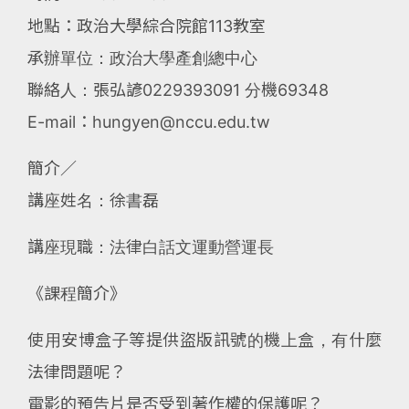
地點：政治大學綜合院館113教室
承辦單位：政治大學產創總中心
聯絡人：張弘諺0229393091 分機69348
E-mail：hungyen@nccu.edu.tw
簡介／
講座姓名：徐書磊
講座現職：法律白話文運動營運長
《課程簡介》
使用安博盒子等提供盜版訊號的機上盒，有什麼
法律問題呢？
電影的預告片是否受到著作權的保護呢？