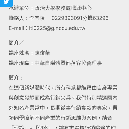
承辦單位：政治大學學務處職涯中心
聯絡人：李岑陵 0229393091分機63296
E-mail：ltl0225@g.nccu.edu.tw
簡介∕
講座姓名：陳瓊華
講座現職：中華自媒體暨部落客協會理事
簡介：
在這個新媒體時代，所有科系都能藉由自身專業
與創意發想而成為行銷尖兵。我們特別精選國內
外知名產業當中，長期從事行銷實戰的專家，帶
領同學瞭解不同產業的行銷思維與案例，結合
「理論」+「個案」，讓有志選擇行銷職務的你