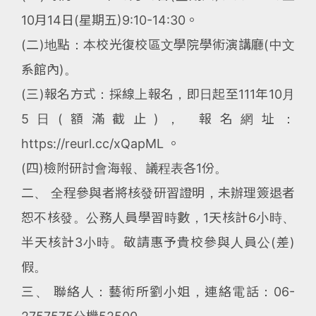
10月14日(星期五)9:10-14:30。
(二)地點：本校光復校區文學院學術演講廳(中文
系館內)。
(三)報名方式：採線上報名，即日起至111年10月
5日(額滿截止)， 報名網址：
https://reurl.cc/xQapML 。
(四)檢附研討會海報、議程表各1份。
二、 全程參與者將核發研習證明，未辦理簽退者
恕不核發。公務人員學習時數，1天核計6小時、
半天核計3小時。敬請惠予貴校參與人員公(差)
假。
三、 聯絡人：藝術所劉小姐，連絡電話：06-