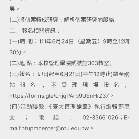
展。
(二)將個案轉成研究：解析個案研究的脈絡。
二、 報名相關資訊：
(一)時 間：111年6月24日（星期五）9時至12時
30分。
(二)地 點：本校管理學院貳號館303教室。
(三)報名： 即日起至6月21日(中午12時止)請至網
站報名，不受理現場報名。
https://forms.gle/LnjqPArp9UEnHrZ37。
(四)活動聯繫:《臺大管理論叢》執行編輯鄭惠
文；電話：02-33661026；E-
mail:ntupmcenter@ntu.edu.tw。