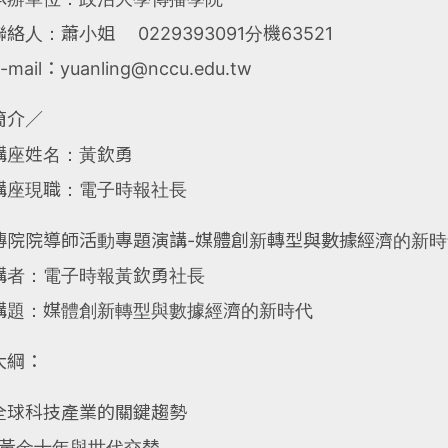
聯絡人：蕭小姐 0229393091分機63521
-mail：yuanling@nccu.edu.tw
簡介∕
講座姓名：黃欽勇
講座現職：電子時報社長
傳院院導師活動專題演講-媒體創新轉型與數據經濟的新時
講者：電子時報黃欽勇社長
講題：媒體創新轉型與數據經濟的新時代
大綱：
全球科技產業的關鍵趨勢
*黃金十年與世代交替