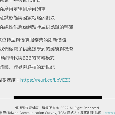
*從摩爾定律到摩爾列車
*意識形態與國家戰略的對決
*從線性供應鏈到矩陣型供應鏈的轉變
數位轉型與優質服務業的創新價值
*我們從電子供應鏈學到的經驗與機會
*聯網時代與B2B的商轉模式
*跨業、跨界與斜槓的新世紀
相關連結：
https://reurl.cc/LpVEZ3
傳播調查資料庫 版權所有 © 2022 All Right Reserved.
Taiwan Communication Survey, TCS) 連絡人：專案助理 信箱：
crcta