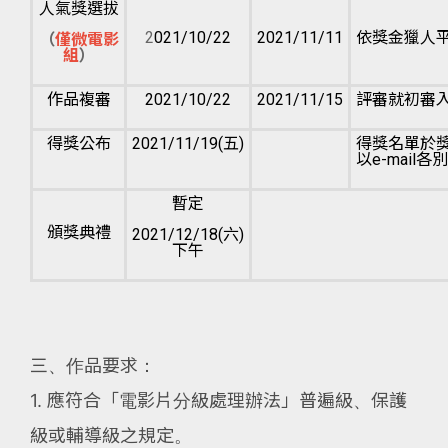
人氣獎選拔
2
021/10/22
2021/11/11
依獎金獵人
（
僅微電影
組
）
作品複審
2021/10/22
2021/11/15
評審就初審
得獎公布
2021/11/19(五)
得獎名單於
以e-mail
暫定
頒獎典禮
2021/12/18(六)
下午
三、作品要求：
1. 應符合「電影片分級處理辦法」普遍級、保護
級或輔導級之規定。