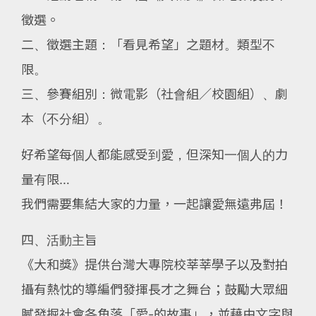
徵選。
二、徵選主題：「看見希望」之題材。類型不
限。
三、參賽組別：微電影（社會組／校園組）、劇
本（不分組）。
好希望每個人都能感受到愛，但深知一個人的力
量有限…
我們需要集結大家的力量，一起讓愛無遠弗屆！
四、活動主旨
《大和獎》提供台灣大專院校莘莘學子以及對拍
攝有熱忱的導編們發揮長才之舞台；鼓勵大眾細
膩發掘社會各角落「愛-的故事」，並藉由文字與