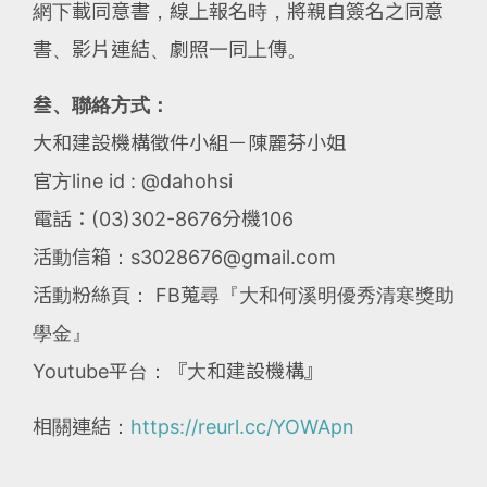
網下載同意書，線上報名時，將親自簽名之同意
書、影片連結、劇照一同上傳。
叁、聯絡方式：
大和建設機構徵件小組－陳麗芬小姐
官方line id : @dahohsi
電話：(03)302-8676分機106
活動信箱：s3028676@gmail.com
活動粉絲頁： FB蒐尋『大和何溪明優秀清寒獎助
學金』
Youtube平台：『大和建設機構』
相關連結：
https://reurl.cc/YOWApn