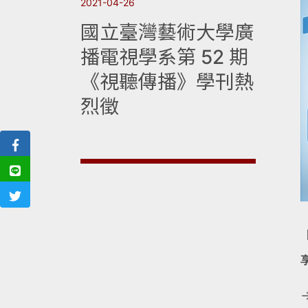
2021-04-26
國立臺灣藝術大學廣
播電視學系第 52 期
《視聽傳播》學刊熱
烈徵