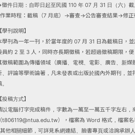
→徵件日期：自即日起至民國 110 年 07 月 31 日（六）
※作業時程：截稿（7 月底）→審查→公告審查結果→修正
【學刊說明】
本學刊為一年一刊，於當年度的 07 月 31 日為截稿日，
委員約 2 至 3 人，同時亦長期徵稿，若超過徵稿期限，
其徵稿範圍為傳播領域（廣播、電視、電影、廣告、新媒
析、評論等學術論著，凡未發表或出版於國內外期刊，並
稿。
【投稿方式】
請以電腦打字完成稿件，字數為一萬至一萬五千字左右，
（t806119@ntua.edu.tw），檔案為 Word 格式
※其他相關細節，可詳見系網連結、臉書專頁或洽詢承辦