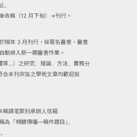
截止。
後收稿（12 月下旬）→刊行。
並於隔年 3 月刊行，採匿名審查，審查
便自動排入新一期審查作業。
體等…）之研究、理論、方法、實務分
符合本刊宗旨之學術文章均歡迎投
來稿請電郵到承辦人信箱
，檔案名稱為「視聽傳播—稿件題目｣。
人。