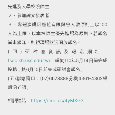
先進及大學校院師生。
２、參加論文發表者。
３、專題演講因座位有限與會人數原則上以100
人為上限，以本校師生優先進場為原則。若報名
尚未額滿，則視現場狀況開放報名。
(四)研討會資訊及報名網址：
fsdc.kh.usc.edu.tw/
，請於110年5月14日前完成
投稿，於6月10日前完成研討會報名。
(五)聯絡窗口：(07)6678888分機4361-4362楊
凱涵老師。
相關連結：
https://reurl.cc/4yMXG3