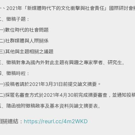
一、2021年「新媒體時代下的文化衝擊與社會責任」國際研討會擬
二、徵稿子題：
(一)數位時代的社會問題
(二)社群媒體與人際關係
(三)其他與主題相關之議題
三、徵稿對象為國內外對此主題有興趣之專家學者、研究生。
四、徵稿時程：
(一)投稿者請於2021年3月31日前提交論文摘要。
(二)採匿名審查方式於2021年4月30前完成摘要審查，並通知投
五、隨函檢附徵稿啟事及基本資料與論文摘要表。
相關連結：
https://reurl.cc/4m2WKD