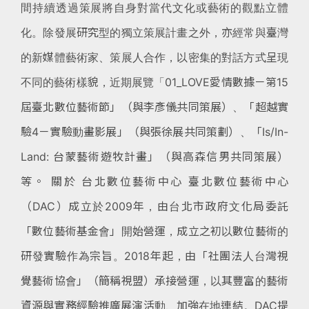
間持續透過策展將自身對當代文化或藝術的觀點立體
化。除發展研究型的獨立策展計畫之外，亦經常與臺灣
的新媒體藝術家、策展人合作，以密集的對話方式呈現
不同的藝術樣貌，近期展覽「01_LOVE愛情數據－第15
屆臺北數位藝術節」（與李彥儀共同策展）、「超越實
驗4－實驗動畫影展」（與張徐展共同策劃）、「Is/In-
Land: 台蒙藝術遊牧計畫」（與高森信男共同策展）
等。 關於 台北數位藝術中心 臺北數位藝術中心
（DAC）成立於2009年，由台北市政府文化局委託
「數位藝術基金會」開始營運，成立之初以數位藝術的
研發實驗作為宗旨。2018年起，由「社團法人台灣視
覺藝術協會」（簡稱視盟）承接營運，以其豐富的藝術
資源與實務經驗推廣展演活動、加強在地連結。DAC提