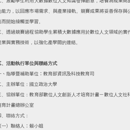
二、激勵學生利用大數據數位人文知識發揮創意，培養將成果商
的能力，以回應市場需求、與產業接軌。競賽成果將
妥善保存與
進而開始接觸並學習。
三、透過競賽過程協助學生累積大數據應用於數位人文領域的實
產業與實務技術，以強化產學間的連結。
貳、活動執行單位與聯絡方式
一、指導暨補助單位：教育部資訊及科技教育司
二、主辦單位：國立政治大學
三、協辦單位：教育部數位人文創新人才培育計畫－數位人文社
培育計畫總辦公室
四、聯絡方式：
（一）聯絡人：賴小姐