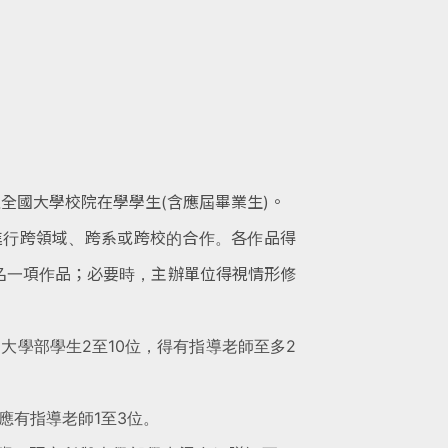
之全國大學校院
在學學生(含應屆畢業生)。
進行跨領域、跨
系或跨校的合作。各作品得
名一項作品；必要時，主辦單位得視情形修
，大學部學
生2至10位，得有指導老師至多2
，應有指導
老師1至3位。