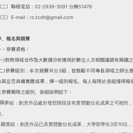
（二）聯絡電話：02-2939-3091 分機51476
三）E-mail：rc.tcdh@gmail.com
參、報名與競賽
一、參賽資格：
(一)對跨領域合作及大數據分析應用於數位人文相關議題有興趣
(二)參賽組別：本次競賽共分3組，皆鼓勵不同專長領域之師生
依其是否具備實體成果，擇一組別報名。每人
每隊於各組僅得報
正參賽團隊
之組別。各組說明如下：
1.築夢組：創意作品處於發想階段並有實體數位化成果之可能性
位。
2.踏實組：創意作品已具實體數位化成果，大學部學生3至10位