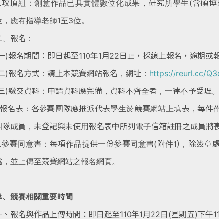
3.攻頂組：創意作品已具實體數位化成果，研究所學生(含碩博
位，應有指導老師1至3位。
二、報名：
(一)報名期間：即日起至110年1月22日止，採線上報名，逾期或
(二)報名方式：請上本競賽網站報名，網址：
https://reurl.cc/Q
(三)繳交資料：申請資料應完備，資料不齊全者，一律不予受理
1.報名表：各參賽團隊應推派代表學生於競賽網站上填表，每件
團隊成員，未登記與未使用報名表中所列
電子信箱註冊之成員將
2.參賽同意書：每項作品提供一份參賽同意書(附件1)，除簽章
檔，並上傳至競賽網站之報名網頁。
肆、競賽相關重要時間
一、報名與作品上傳時間：即日起至110年1月22日(星期五)下午1