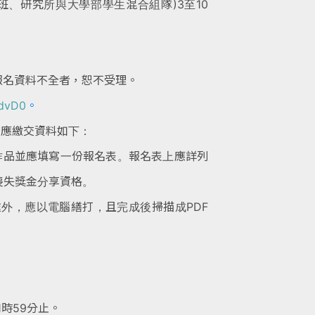
班、研究所
與大學部學生混合組隊)3至10
報名資料不全
者，恕不受理。
3dvD0
。
。應繳交資料
如下：
作品並應填
寫一份報名表。報名表上應詳列
喪失獎金分享資格。
處外，應以
電腦繕打，且完成後掃描成PDF
1時59分止。