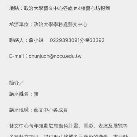
地點：政治大學藝文中心各處＃4樓藝心坊報到
承辦單位：政治大學學務處藝文中心
聯絡人：詹小姐 0229393091分機63392
E-mail：chunjuch@nccu.edu.tw
簡介∕
講座姓名：無
講座現職：藝文中心各成員
藝文中心每年規劃駐校藝術計畫、電影、表演及展覽等
多種藝文節目，提供師生接觸多元藝術的機會。本活動