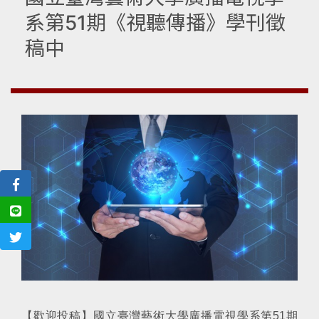
系第51期《視聽傳播》學刊徵
稿中
【歡迎投稿】國立臺灣藝術大學廣播電視學系第51期