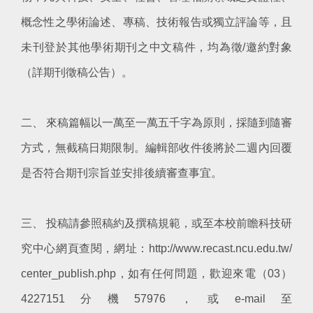
概念性之學術論述、專稿、技術報告或獨立評論等，且
未刊登於其他學術期刊之中文稿件，均為徵/邀約對象
（詳期刊徵稿公告）。
二、 來稿篇幅以一萬至一萬五千字為原則，採隨到隨審
方式，無截稿日期限制。編輯部收件後將於二週內回覆
是否符合期刊宗旨並安排後續審查事宜。
三、 投稿請參照稿約及撰稿規範，或至本校前瞻科技研
究中心網頁查閱，網址：http://www.recast.ncu.edu.tw/
center_publish.php，如有任何問題，歡迎來電（03）
4227151分機57976，或e-mail至