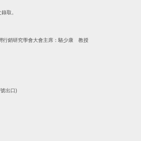
之錄取。
灣行銷研究學會
大會主席：駱少康 教授
1號出口)