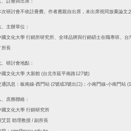
五、註冊與出席：
本次研討會不收註冊費。作者應親自出席，未出席視同放棄論文
六、主辦單位：
中國文化大學 行銷所研究所、全球品牌與行銷碩士在職專班、台
／所長
七、研討會地點：
中國文化大學 大新館 (台北市延平南路127號)
交通訊息：板南線-西門站 (2號或3號出口)；小南門線-小南門站 (
八、庶務聯絡：
中國文化大學 行銷研究所
謝艾芸 助理教授 / 副所長
箱：cmr@pccu.edu.tw