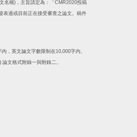
名稱)，主旨請定為：「CMR2020投稿
期刊發表過或目前正在接受審查之論文。稿件
內，英文論文字數限制在10,000字內。
.tw) 論文格式附錄一與附錄二。