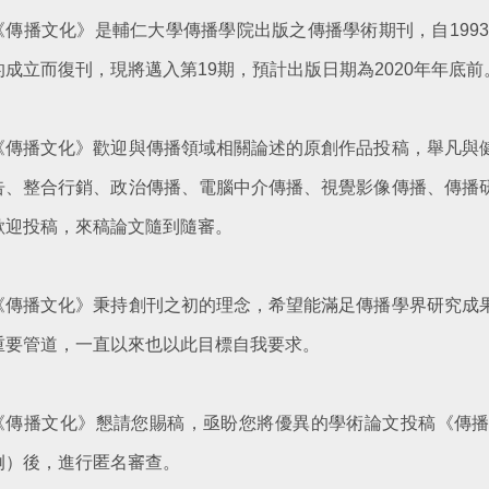
《傳播文化》是輔仁大學傳播學院出版之傳播學術期刊，自1993
的成立而復刊，現將邁入第19期，預計出版日期為2020年年底前
《傳播文化》歡迎與傳播領域相關論述的原創作品投稿，舉凡與
告、整合行銷、政治傳播、電腦中介傳播、視覺影像傳播、傳播
歡迎投稿，來稿論文隨到隨審。
《傳播文化》秉持創刊之初的理念，希望能滿足傳播學界研究成
重要管道，一直以來也以此目標自我要求。
《傳播文化》懇請您賜稿，亟盼您將優異的學術論文投稿《傳
例）後，進行匿名審查。