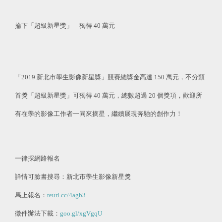
掄下「超級新星獎」 獨得 40 萬元
「2019 新北市學生影像新星獎」競賽總獎金高達 150 萬元，不分類
首獎「超級新星獎」可獨得 40 萬元，總數超過 20 個獎項，歡迎所
有在學的影像工作者一同來摘星，繼續展現奔馳的創作力！
一律採網路報名
詳情可臉書搜尋：新北市學生影像新星獎
馬上報名：
reurl.cc/4agb3
徵件辦法下載：
goo.gl/xgVgqU