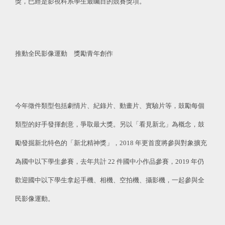
獎，已經是影視科系學生最矚目的競賽獎項。
推動全民影像運動 獎勵青年創作
今年徵件類型包括劇情片、紀錄片、動畫片、實驗片等，鼓勵每個
類型的好手發揮創意，爭取最大獎。另以「看見新北」為概念，鼓
勵發掘新北特色的「新北精神獎」，2018 年更首度將參與對象擴充
為國中以下學生參賽，去年共計 22 件國中小作品參賽，2019 年仍
歡迎國中以下學生拿起手機、相機、空拍機、攝影機，一起參與全
民影像運動。