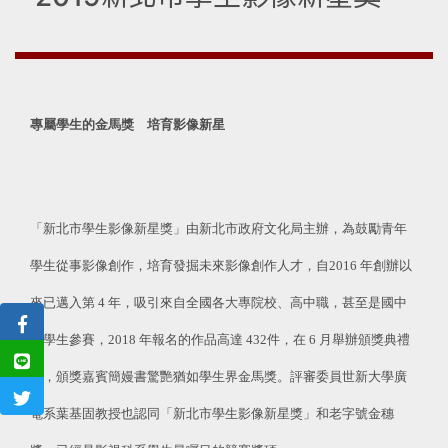
專屬學生的金馬獎 培育影像新星
「新北市學生影像新星獎」由新北市政府文化局主辦，為鼓勵青年
學生從事影像創作，培育發掘未來影像創作人才，自2016 年創辦以
來已邁入第 4 年，吸引來自全國各大專院校、高中職，甚至是國中
小學生參賽，2018 年報名的作品高達 432件，在 6 月舉辦頒獎典禮
中，頒獎嘉賓簡嫚書驚艷猶如學生界金馬獎。評審委員世新大學廣
電系葉基固教授也認同「新北市學生影像新星獎」和老字號金穗