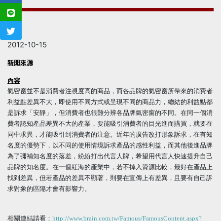
日期
2012-10-15
新聞來源
內容
氣密窗並不是消費者注視度高的商品，而各品牌的氣密窗所帶來的消費者
利益點差異不大，即使用不同方式或呈現不同的商品力，總結的利益點都
是訴求「安靜」，但消費者也很難分辨各品牌氣密窗的不同。在同一個消
費者認知產品差異不大的產業，要能吸引消費者的目光進而購買，就要在
同中求異，才能吸引到消費者的注意。近年的廣告改打形象訴求，在有知
名度的優勢下，以不同的使用情境訴求產品的感性利益，而其他後進品牌
為了彌補知名度的落差，紛紛打出代言人牌，希望用代言人快速提升自己
品牌的知名度。在一個紅海的產業中，若不掉入資源比較，最好在產品上
找到差異，但若產品的差異不顯著，則要在宣傳上有差異，且要有自己訴
求對象的區隔才會有影響力。
相關連結請看：
http://www.brain.com.tw/Famous/FamousContent.aspx?