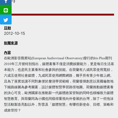
日期
2012-10-15
新聞來源
內容
在歐洲影音觀察站(European Audiovisual Observatory)發行的Iris Plus期刊
2010年三月號特別指出，媒體素養不僅是消費娛樂能力，更是每日生活基
本能力，也是民主素養和社會參與的技能。在荷蘭有八成民眾使用寬頻，
六成五使用社會媒體，九成民眾使用網際網路，幾乎所有青少年都上網。
且為了落實並讓不同對象便於釐清學習範疇，荷蘭發揮創意以英國倫敦地
下鐵路線圖為參考圖案，設計媒體智慧學習路徑地圖。荷蘭推動媒體素養
的決心可見，歐洲國家在推動新一代媒體政策管制的同時也積極致力媒體
智慧教育。與荷蘭同為小國也同樣得重視向外發展的台灣，除了一些泡沫
型活動製造亮點以外，對普及「媒體智慧」有哪些新使命、目標、策略和
成效管控？