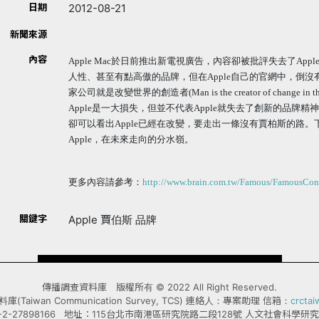
日期
2012-08-21
新聞來源
內容
Apple Mac於日前推出新電視廣告，內容卻被批評失去了Ap
人性、甚至有點高傲的品牌，但在Apple自己的官網中，倒沒
家公司就是改變世界的創造者(Man is the creator of chan
Apple是一大損失，但並不代表Apple就失去了創新的品牌
卻可以看出Apple已經在改變，要走出一條沒有賈柏斯的路。下一支
Apple，在未來走向的分水嶺。
更多內容請參考：
http://www.brain.com.tw/Famous/FamousCon
關鍵字
Apple 賈伯斯 品牌
傳播調查資料庫 版權所有 © 2022 All Right Reserved.
Taiwan Communication Survey, TCS) 連絡人：專案助理 信箱：
crcta
-2-27898166 地址：115台北市南港區研究院路二段128號 人文社會科學研究