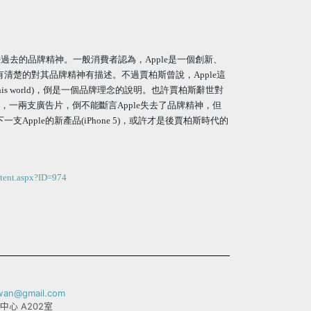
ple過去的品牌精神。一般消費者認為，Apple是一個創新、
有清楚的對其品牌精神有描述。不過賈柏斯曾說，Apple這
ge in this world)，倒是一個品牌理念的說明。也許賈柏斯辭世對
精神，一兩支廣告片，倒不能斷言Apple失去了品牌精神，但
Apple的新產品(iPhone 5)，或許才是後賈柏斯時代的
tent.aspx?ID=974
iwan@gmail.com
中心 A202室