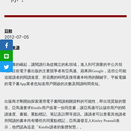
日期
2012-07-05
新聞來源
內容
電子書的崛起，讓閱讀行為從獨立的私領域，進入到可測量的半公共領
域。目前電子書出版的主要競爭者有亞馬遜、蘋果與Google，這些公司能
追蹤讀者的閱讀進度、所花費的時間及搜尋書本時用的關鍵字。平板電腦
的電子書App業者也知道用戶開啟的次數及閱讀時間長短。
出版商才剛開始探索運用電子書閱讀相關資料的可能性，即出現質疑的聲
音。亞馬遜要求Kindle用戶簽署一份同意書，讓亞馬遜可以儲存用戶的閱
讀速度、書籤、重點標記、筆記及註釋等資訊。讓讀者可以查看其他讀者
所閱讀的書本尚有哪些共同重點標記，亞馬遜發言人Kinley Pearsall表
示，他們認為這是「Kindle讀者的集體智慧」。