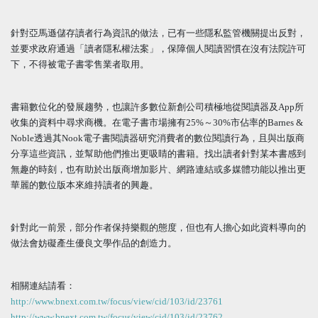
針對亞馬遜儲存讀者行為資訊的做法，已有一些隱私監管機關提出反對，
並要求政府通過「讀者隱私權法案」，保障個人閱讀習慣在沒有法院許可
下，不得被電子書零售業者取用。
書籍數位化的發展趨勢，也讓許多數位新創公司積極地從閱讀器及App所
收集的資料中尋求商機。在電子書市場擁有25%～30%市佔率的Barnes &
Noble透過其Nook電子書閱讀器研究消費者的數位閱讀行為，且與出版商
分享這些資訊，並幫助他們推出更吸睛的書籍。找出讀者針對某本書感到
無趣的時刻，也有助於出版商增加影片、網路連結或多媒體功能以推出更
華麗的數位版本來維持讀者的興趣。
針對此一前景，部分作者保持樂觀的態度，但也有人擔心如此資料導向的
做法會妨礙產生優良文學作品的創造力。
相關連結請看：
http://www.bnext.com.tw/focus/view/cid/103/id/23761
http://www.bnext.com.tw/focus/view/cid/103/id/23762