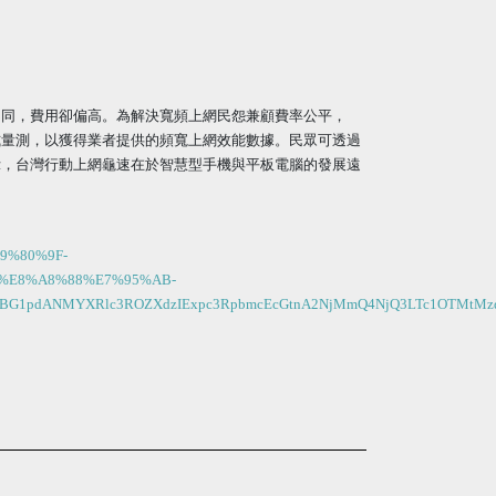
不同，費用卻偏高。為解決寬頻上網民怨兼顧費率公平，
式量測，以獲得業者提供的頻寬上網效能數據。民眾可透過
示，台灣行動上網龜速在於智慧型手機與平板電腦的發展遠
E9%80%9F-
%E8%A8%88%E7%95%AB-
RzbnR0BG1pdANMYXRlc3ROZXdzIExpc3RpbmcEcGtnA2NjMmQ4NjQ3LTc1