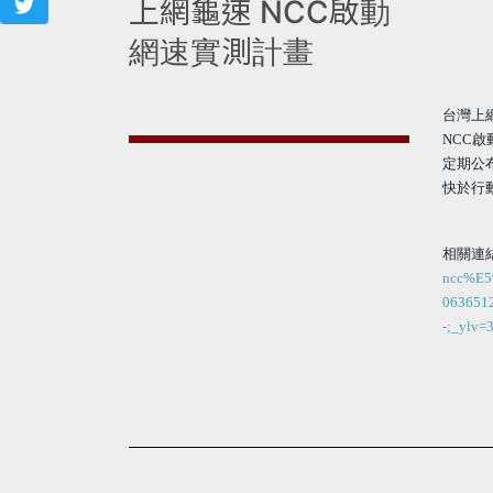
上網龜速 NCC啟動
網速實測計畫
台灣上
NCC
定期公
快於行
相關連
ncc%E
06365
-;_ylv=