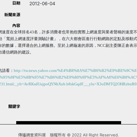
日期
2012-06-04
新聞來源
內容
網速度在全球排名43名，許多消費者也常抱怨實際上網速度與業者聲稱的速度
啟動「寬頻上網速度評量測驗計畫」，在六大都會區進行行動網路的定點及移動
布的數據，選擇適合的上網服務。至於上網龜速的原因，NCC副主委陳正倉表
動通信網路的建設。
結請看：
http://tw.news.yahoo.com/%E4%B8%8A%E7%B6%B2%E9%BE%9C%
5%95%9F%E5%8B%95%E7%B6%B2%E9%80%9F%E5%AF%A6%E6%B8%AC
1231.html;_ylt=AvRKsdUujpoQYNhXub.b8skGqdF_;_ylu=X3oDMTQ2OH
3
關鍵字
傳播調查資料庫 版權所有 © 2022 All Right Reserved.