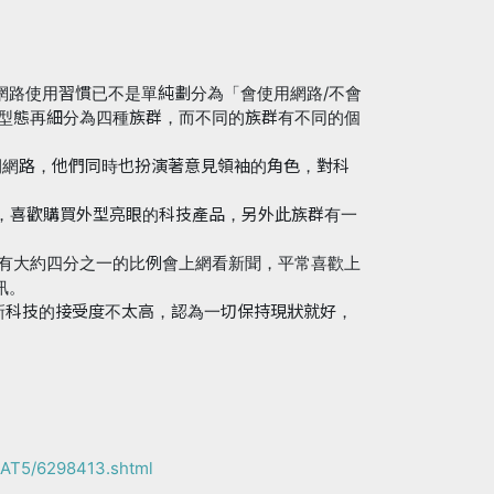
網路使用習慣已不是單純劃分為「會使用網路/不會
用型態再細分為四種族群，而不同的族群有不同的個
不開網路，他們同時也扮演著意見領袖的角色，對科
以上，喜歡購買外型亮眼的科技產品，另外此族群有一
，只有大約四分之一的比例會上網看新聞，平常喜歡上
訊。
對新科技的接受度不太高，認為一切保持現狀就好，
AT5/6298413.shtml