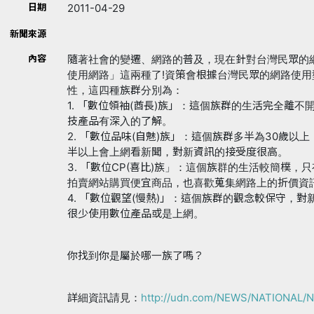
日期
2011-04-29
新聞來源
內容
隨著社會的變遷、網路的普及，現在針對台灣民眾的
使用網路」這兩種了!資策會根據台灣民眾的網路使
性，這四種族群分別為：
1. 「數位領袖(酋長)族」：這個族群的生活完全離
技產品有深入的了解。
2. 「數位品味(自魅)族」：這個族群多半為30歲
半以上會上網看新聞，對新資訊的接受度很高。
3. 「數位CP(喜比)族」：這個族群的生活較簡樸
拍賣網站購買便宜商品，也喜歡蒐集網路上的折價資
4. 「數位觀望(慢熱)」：這個族群的觀念較保守，
很少使用數位產品或是上網。
你找到你是屬於哪一族了嗎？
詳細資訊請見：
http://udn.com/NEWS/NATIONAL/N