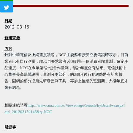
日期
2012-03-16
新聞來源
內容
針對中華電信及上網速度議題，NCC主委蘇蘅接受立委備詢時表示，目前
業者已有自行測量，NCC也要求業者必須到每一個消費者端量測，確定產
品速度，NCC在今年第3計也會作量測，預計年底會有結果。電信技術中
心董事長高凱聲說明，量測分兩部分，約3個月後行動網路將有初步報
告，固網的部分必須先研發監測工具，再加上後續的監測期，大概年底才
會有結果。
相關連結請看
http://www.cna.com.tw/Views/Page/Search/hyDetailws.aspx?
qid=201203150145&q=NCC
關鍵字