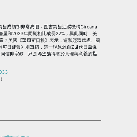
成績卻非常亮眼。圖書銷售追蹤機構Circana
經銷售量和2023年同期相比成長22%；與此同時，美
熱賣？美國《華爾街日報》表示，這和經濟焦慮、國
《每日郵報》則直指，這一現象源自Z世代日益強
等同信仰宗教，只是渴望獲得關於真理與意義的指
7033
士）
iwan@gmail.com