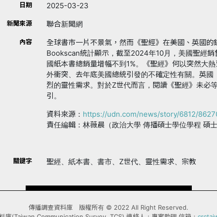
日期
2025-03-23
新聞來源
聯合新聞網
內容
全球書市一片不景氣，然而《聖經》在美國、英國的銷售
Bookscan統計顯示，截至2024年10月，美國聖
國紙本書總銷量增幅不到1%。《聖經》何以突然大
外衝突、去年底美國總統引發的不確定性有關。英國
烈的靈性需求。對於Z世代而言，閱讀《聖經》未必
引。
資料來源：
https://udn.com/news/story/6812/862
責任編輯：林薇晨（政治大學 傳播碩士學位學程 碩
關鍵字
聖經、紙本書、書市、Z世代、靈性需求、宗教
傳播調查資料庫 版權所有 © 2022 All Right Reserved.
Taiwan Communication Survey, TCS) 連絡人：專案助理 信箱：
crcta