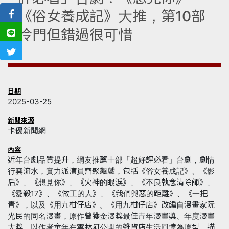
《俗女養成記》大推，第10部
冷門但錯過很可惜
日期
2025-03-25
新聞來源
卡優新聞網
內容
近年台劇品質提升，網友推薦十部「超好評必看」台劇，劇情
行雲流水，實力派演員齊聚飆戲，包括《俗女養成記》、《影
后》、《想見你》、《火神的眼淚》、《不良執念清除師》、
《愛殺17》、《做工的人》、《我們與惡的距離》、《一把
青》，以及《用九柑仔店》。《用九柑仔店》改編自漫畫家阮
光民的同名漫畫，原作曾獲金漫獎最佳青年漫畫獎、年度漫畫
大獎，以作者童年在雲林阿公開的雜貨店生活回憶為原型，描