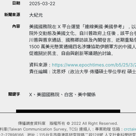
日期
2025-03-22
新聞來源
大紀元
內容
美國國務院在 X 平台運營「連線美國‧美國參考」
院外交動態及美國文化。自川普政府上任後，該平台
川普與普京通話、國務卿訪談及內閣發言。近期重點
1500 萬美元懸賞通緝四名涉嫌協助伊朗軍方的中
促進關於民主、自由與創新等議題的討論。
資料來源：
https://www.epochtimes.com/b5/25/3
責任編輯：沈思妤（政治大學 傳播碩士學位學程 碩
關鍵字
X、美國國務院、白宮、美中關係
傳播調查資料庫 版權所有 © 2022 All Right Reserved.
Taiwan Communication Survey, TCS) 連絡人：專案助理 信箱：
crcta
-2-27898166 地址：115台北市南港區研究院路二段128號 人文社會科學研究