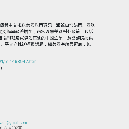
，以簡體中文推送美國政策資訊，涵蓋白宮決策、國務
發文頻率顯著增加，內容聚焦美國對外政策，包括
包括制裁購買伊朗石油的中國企業，及國務院提供
國人。平台亦推送輕鬆話題，如美國宇航員返航，以
/21/n14463947.htm
士）
iwan@gmail.com
中心 A202室