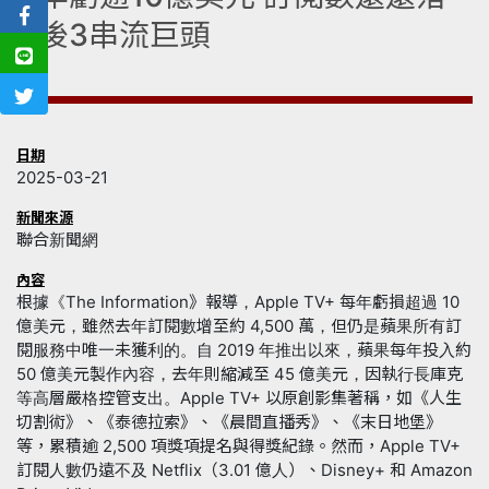
後3串流巨頭
日期
2025-03-21
新聞來源
聯合新聞網
內容
根據《The Information》報導，Apple TV+ 每年虧損超過 10
億美元，雖然去年訂閱數增至約 4,500 萬，但仍是蘋果所有訂
閱服務中唯一未獲利的。自 2019 年推出以來，蘋果每年投入約
50 億美元製作內容，去年則縮減至 45 億美元，因執行長庫克
等高層嚴格控管支出。Apple TV+ 以原創影集著稱，如《人生
切割術》、《泰德拉索》、《晨間直播秀》、《末日地堡》
等，累積逾 2,500 項獎項提名與得獎紀錄。然而，Apple TV+
訂閱人數仍遠不及 Netflix（3.01 億人）、Disney+ 和 Amazon