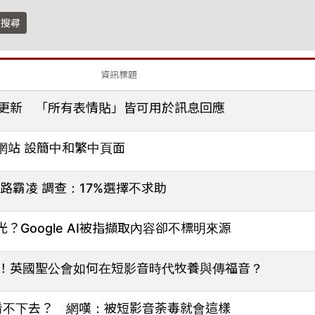
搜尋
資訊標題
大更新 「所有表情貼」皆可用於訊息回應
網站 設簡中和繁中頁面
路霸凌 調查：17%選擇不求助
Google AI被指擷取內容卻不標明來源
ok！英國聖公會如何在短影音時代牧養與傳福音？
看不下去？ 網嘆：被短影音荼毒就會這樣