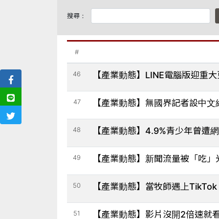
搜尋：
#
46
【產業動態】LINE電腦版迎重
47
【產業動態】無國界記者設中文
48
【產業動態】4.9%青少年曾遭網
49
【產業動態】新聞流量被「吃」光？
50
【產業動態】當牧師遇上TikT
51
【產業動態】影片沒開2倍速就