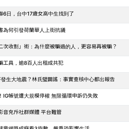
6日，台中17歲女高中生找到了
書為何引發荷蘭華人上街抗議
二次收割」術：為什麼被騙過的人，更容易再被騙？
騙工具，逾8百人出租成共犯
5將發生大地震？林氏璧闢謠：事實查核中心都出報告
IG帳號遭大規模停權 無限循環申訴仍失敗
影音充斥社群媒體 平台難管
孩童網路成癮看3指數，嚴重恐影響生活