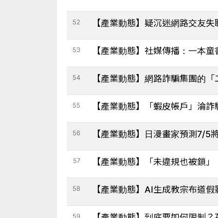
52
【產業動態】疑沉迷網路交友失聯
53
【產業動態】社媒傳播：一本童
54
【產業動態】網路詐騙集團的「
55
【產業動態】「蝦皮帳戶」淪詐
56
【產業動態】日漫畫家預測7/
57
【產業動態】「未違規也被鎖」！
58
【產業動態】AI生成教宗布道假
59
【產業動態】到底要如何限制？