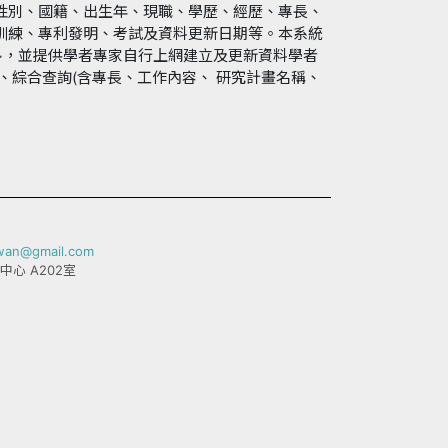
性別、國籍、出生年、現職、學歷、經歷、專長、
訓練、專利發明、考試及資料更新日期等。本系統
~，並提供學者專家自行上網建立及更新資料學者
、綜合查詢(含專長、工作內容、 研究計畫名稱、
iwan@gmail.com
中心 A202室