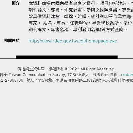
簡介
本資料庫提供國內學者專家之資料，項目包括姓名、
期刊論文、專書、研究計畫、參與之國際會議、專業
除具備資料建檔、轉檔、維護、統計列印等作業弁鄍
專家。 姓名、專長、任職單位、畢業學校系所、學位
期刊論文、專書名稱、專利發明名稱)等方式查詢。
相關連結
http://www.rdec.gov.tw/cgi/homepage.exe
傳播調查資料庫 版權所有 © 2022 All Right Reserved.
Taiwan Communication Survey, TCS) 連絡人：專案助理 信箱：
crcta
-2-27898166 地址：115台北市南港區研究院路二段128號 人文社會科學研究