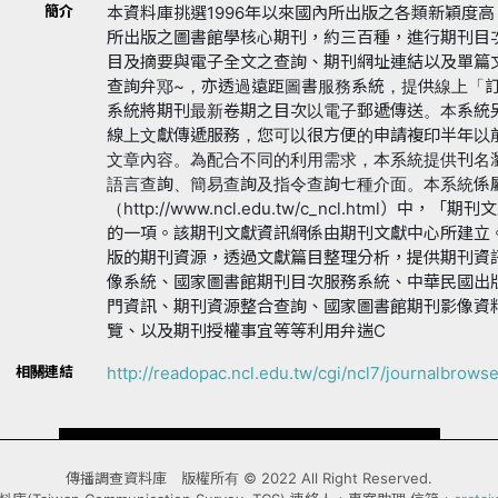
簡介
本資料庫挑選1996年以來國內所出版之各類新穎度
所出版之圖書館學核心期刊，約三百種，進行期刊目
目及摘要與電子全文之查詢、期刊網址連結以及單篇
查詢弁鄍~，亦透過遠距圖書服務系統，提供線上「
系統將期刊最新卷期之目次以電子郵遞傳送。本系統
線上文獻傳遞服務，您可以很方便的申請複印半年以
文章內容。為配合不同的利用需求，本系統提供刊名
語言查詢、簡易查詢及指令查詢七種介面。本系統係
（http://www.ncl.edu.tw/c_ncl.html）中，「期刊
的一項。該期刊文獻資訊網係由期刊文獻中心所建立
版的期刊資源，透過文獻篇目整理分析，提供期刊資
像系統、國家圖書館期刊目次服務系統、中華民國出
門資訊、期刊資源整合查詢、國家圖書館期刊影像資
覽、以及期刊授權事宜等等利用弁遄C
相關連結
http://readopac.ncl.edu.tw/cgi/ncl7/journalbrows
傳播調查資料庫 版權所有 © 2022 All Right Reserved.