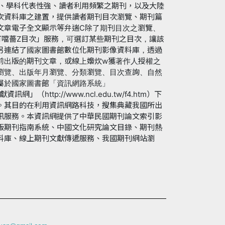
高、學科代表性強、讀者利用頻繁之期刊，以及大陸
次資料庫之建置，提供讀者期刊目次瀏覽、期刊篇
文章電子全文顯示等弁遄C除了期刊目次之瀏覽、
訂噹薔Z目次」服務，可選訂某些期刊之目次，讓該
另連結了國家圖書館數位化期刊影像資料庫，透過
前出版的期刊文章，或線上嬝炊w獲著作人授權之
瀏覽、出版年月瀏覽、分類瀏覽、目次查詢、自然
屬於國家圖書館「資訊網路系統」
文獻資訊網」（http://www.ncl.edu.tw/f4.htm）下
。其目的在利用資訊網路科技，搜集典藏我國所出
訊服務。本資訊網提供了中華民國期刊論文索引影
版期刊指南系統、中國文化研究論文目錄、期刊熱
料庫、線上期刊文獻傳遞服務、我國期刊網站瀏
e