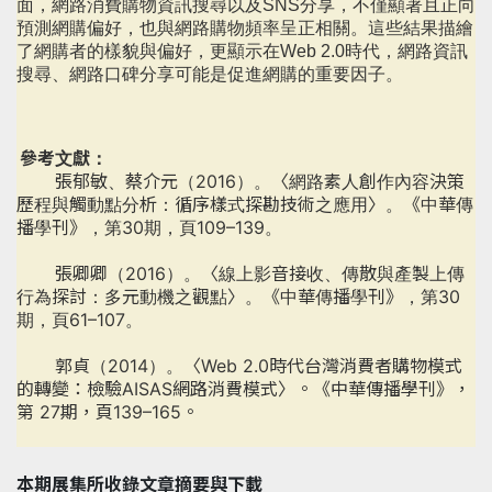
面，網路消費購物資訊搜尋以及SNS分享，不僅顯著且正向
預測網購偏好，也與網路購物頻率呈正相關。這些結果描繪
了網購者的樣貌與偏好，更顯示在Web 2.0時代，網路資訊
搜尋、網路口碑分享可能是促進網購的重要因子。
參考文獻：
張郁敏、蔡介元（2016）。〈網路素人創作內容決策
歷程與觸動點分析：循序樣式探勘技術之應用〉。《中華傳
播學刊》，第30期，頁109–139。
張卿卿（2016）。〈線上影音接收、傳散與產製上傳
行為探討：多元動機之觀點〉。《中華傳播學刊》，第30
期，頁61–107。
郭貞（2014）。〈Web 2.0時代台灣消費者購物模式
的轉變：檢驗AISAS網路消費模式〉。《中華傳播學刊》，
第 27期，頁139–165。
本期展集所收錄文章摘要與下載