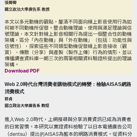
張卿卿
國立政治大學廣告系 教授
本文以多元動機的觀點，釐清不同面向線上影音使用行為如
何被不同動機所促發。整合動機理論、使用與滿足理論與信
號理論，本文針對線上影音相關行為提出一個整合性的動機
架構，區分「內在動機」與「外在動機」（包括：功能性與
信號性），探索這些不同類型動機促發線上影音接收（觀
賞）、傳散（分享）與產製（製作上傳）行為的情形，並以
傳播調查資料庫一期三次的兩筆相關資料驗證所提出的理論
架構。
Download PDF
Web 2.0時代台灣消費者購物模式的轉變：檢驗AISAS網路
消費模式
郭貞
國立政治大學廣告系 教授
進入Web 2.0時代，上網搜尋與分享消費資訊已成為消費者
的日常習慣。本研究以實證資料檢驗了以日本電通廣告公司
（dentsu）提出的AISAS為藍本的網路消費模式。從資料分