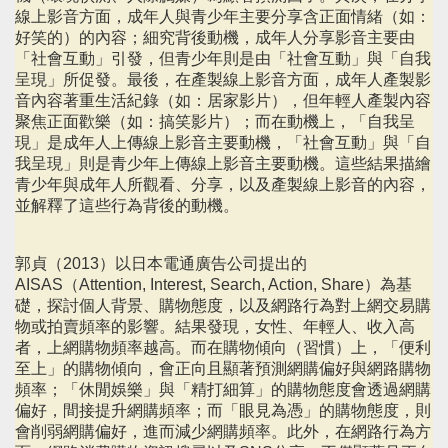
線上影音方面，成年人與青少年主要分享含正面情緒（如：
好笑的）的內容；細究背後動機，成年人分享影音主要由
「社會互動」引發，但青少年則是由「社會互動」與「自我
呈現」所促發。最後，在產製線上影音方面，成年人產製影
音內容著重生活紀錄（如：居家影片），但年輕人產製內容
聚焦正面歡樂（如：搞笑影片）；而在動機上，「自我呈
現」是成年人上傳線上影音主要動機，「社會互動」與「自
我呈現」則是青少年上傳線上影音主要動機。這些結果描繪
青少年與成年人所觀看、分享，以及產製線上影音的內容，
並解釋了這些行為背後的動機。
郭貞（2013）以日本電通廣告公司提出的
AISAS（Attention, Interest, Search, Action, Share）為基
礎，探討個人背景、購物態度，以及網路行為對上網交易購
物或拍賣頻率的影響。結果發現，女性、年輕人、收入高
者，上網購物頻率越高。而在購物傾向（習慣）上，「便利
至上」的購物傾向，會正向且顯著預測網購偏好與網路購物
頻率；「休閒娛樂」與「精打細算」的購物態度會透過網購
偏好，間接提升網購頻率；而「眼見為憑」的購物態度，則
會削弱網購偏好，進而減少網購頻率。此外，在網路行為方