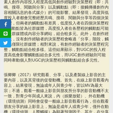
素人創作內容投入程度高低與創作經驗對決策歷程（即：共
鳴、搜尋、閱聽與分享）以及觸動點（即：接觸傳播創作內
容相關訊息的各式媒介）的可能影響。結果發現，高度與低
度投入者都會完整經歷共鳴、搜尋、閱聽與分享等四個決策
歷程，但兩者的觸動點有差異，低度投入者在四個決策歷程
的觸動點皆為社群媒體，高度投入者在各歷程的觸動點可能
為社群媒體或內容分享網站，組合較多元。此外，在創作經
驗上，沒有創作經驗者的決策歷程會略過「分享」階段，觸
動點僅限社群媒體；相對來說，有創作經驗者的決策歷程完
整，觸動點組合較多樣。這些結果顯示，對UGC的投入程
度高低會影響觸動點組合多元性，而UGC創作經驗則可能
同時牽動個人對UGC的決策歷程與觸動點組合多元性。
張卿卿（2017）研究觀看、分享，以及產製線上影音的主
要內容，以及其背後的促發動機。首先，在線上影音觀看內
容上，結果發現，無論成年人與青少年，皆以MV為最大
宗；不過，觀看一般線上影音與朋友所分享的影音動機不太
一致，對青少年與成人來說，內（娛樂放鬆）、外在動機
（環境偵測）同時會促發一般線上影音觀看行為，但在觀看
朋友分享的線上影音上，無論是成年人或青少年，僅外在動
機（環境偵測、人際觸媒）為顯著預測因子。其次，在分享