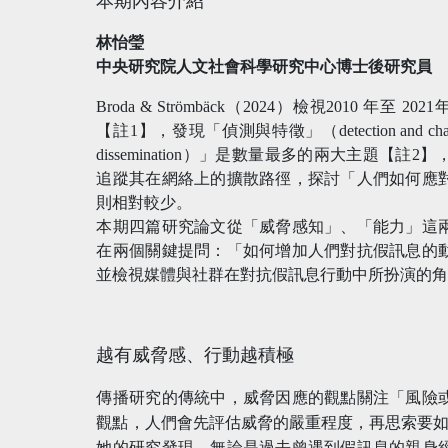
本期內容介紹
林怡瑩
中央研究院人文社會科學研究中心博士後研究員
Broda & Strömbäck（2024）檢視2010 年
【註1】，發現「偵測與特徵」（detection and charac
dissemination）」是數量最多的兩大主題
追蹤其在網絡上的擴散路徑，探討「人們如何應
則相對較少。
本期四篇研究論文從「威脅感知」、「能力」這
在兩個關鍵提問：「如何增加人們對抗假訊息的
並檢視媒體與社群在對抗假訊息行動中所扮演的
越有威脅感、行動越積極
傳播研究的傳統中，威脅因應的觀點關注「風險
觀點，人們會先評估威脅的嚴重程度，再思索要如何因
她的研究發現，無論是過去曾遇到假訊息的親身