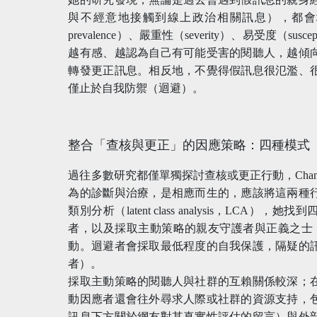
與不經意地接觸到線上政治相關訊息），都會
prevalence）、嚴重性（severity）、易受度（s
越有感、越認為自己有可能受害的閱聽人，越傾
轉發更正訊息。相反地，不覺得假訊息很氾濫、
僅止於自我防禦（迴避）。
整合「查核與更正」的因應策略：四種模式
過往多數研究都僅單獨探討查核或更正行動，Chan
為的診斷與治療，是相應而生的，應該將這兩種
類別分析（latent class analysis，L
者，以及採取主動策略的親友守護者與正義之士
動。迴避者會採取最低程度的自我保護，隔疑的
者）。
採取主動策略的閱聽人與社群的互賴關係較深；
動因應者還會往外尋求人際或社群的資源支持，
訊息下方關於網友對其真實性評估的留言）與外