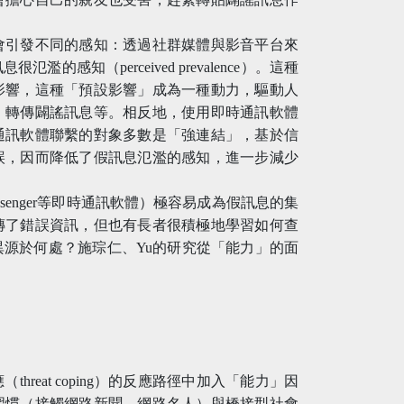
態的媒體會引發不同的感知：透過社群媒體與影音平台來
感知（perceived prevalence）。這種
影響，這種「預設影響」成為一種動力，驅動人
、轉傳闢謠訊息等。相反地，使用即時通訊軟體
通訊軟體聯繫的對象多數是「強連結」，基於信
誤，因而降低了假訊息氾濫的感知，進一步減少
senger等即時通訊軟體）極容易成為假訊息的集
傳了錯誤資訊，但也有長者很積極地學習如何查
源於何處？施琮仁、Yu的研究從「能力」的面
hreat coping）的反應路徑中加入「能力」因
習慣（接觸網路新聞、網路名人）與橋接型社會