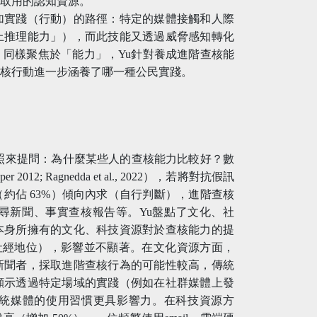
可取用的認知資源。
加實踐（行動）的路徑：特定的媒體接觸和人際
上推理能力」），而此技能又透過威脅感知轉化
同樣聚焦於「能力」，Yu針對養成進階查核能
查核行動進一步涵養了哪一種公民實踐。
e）的理論關照來提問：為什麼某些人的查核能力比較好？數
; Ragnedda et al., 2022），若將對抗假訊
約佔 63%）傾向內求（自行判斷），進階查核
搜尋新聞、事實查核報告等。Yu盤點了文化、社
本身所擁有的文化、科技資源對於查核能力的提
社經地位），影響並不顯著。在文化資源方面，
新聞者，採取進階查核行為的可能性較高，傳統
顯示透過特定場域的實踐（例如在社群媒體上發
統媒體的使用習慣更具影響力。在科技資源方