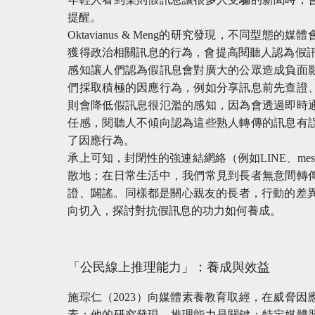
提醒。
Oktavianus & Meng的研究發現，不同型
獲得政治相關訊息的行為，會提高閱聽人認為假訊息很氾濫的
感知讓人們認為假訊息會對廣大的公眾造成負面
們採取積極的因應行為，例如分享訊息前先查證
則會降低假訊息很氾濫的感知，因為會透過即時
任感，閱聽人不傾向認為這些熟人轉傳的訊息有
了因應行為。
承上可知，封閉性的強連結網絡（例如LINE、mes
散地；在日常生活中，我們常見到長者無意間轉
證、闢謠。同樣都是關心親友的長者，行動的差異
向切入，探討對抗假訊息的功力如何養成。
「公民線上推理能力」：養成與效益
施琮仁（2023）向媒體素養教育取經，在威脅因應（t
素；他的研究發現，推理能力是關鍵；特定媒體