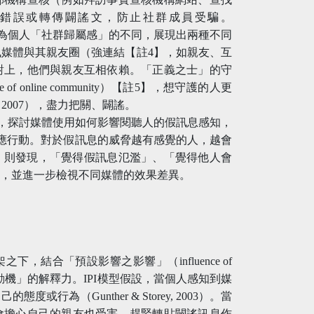
錯誤或轉傳闢謠文，防止社群成員受騙。
者因為個人「社群歸屬感」的不同，展現出兩種不同
媒體與其親友圈（強連結【註4】，如親友、互
對上，他們與親友互相依賴。「正義之士」的守
 online community）【註5】，想守護的人更
., 2007），盡力把關、闢謠。
模型，探討媒體使用如何影響閱聽人的假訊息感知，
應行動。對於假訊息的威脅越有感覺的人，越會
（2024）則發現，「覺得假訊息氾濫」、「覺得他人會
響，並進一步檢視不同媒體的效果差異。
論框架之下，結合「預設影響之影響」（influence of
了「社群保護動機」的解釋力。IPI模型假設，當個人感知到媒
為（Gunther & Storey, 2003）。當
會擔心自己的親友也受害，趕緊轉貼闢謠訊息作