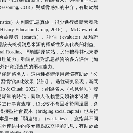
Reasoning, COR）與威脅感知的中介，有助於增
istics）去判斷訊息真偽，很少進行媒體素養教
tory Education Group, 2016）。McGrew et al.
尋（search）、評估（evaluate）及驗證
聽人應該去檢視消息來源的權威性及其代表的利益、
l Reading，即離開原網站，另行搜尋其他來源
推理能力」強調的是對訊息品質的多方評估（如
與外部資源查找的兩種能力。
、追蹤網路名人」這兩種媒體使用習慣有助於「公
習慣卻無此效果【註6】。過往研究發現，新聞
 Ho & Chuah, 2022）；網路名人（意見領袖）發
息爆量的時代，閱聽人依賴意見領袖來過濾、評
常進行事實查核，也比較不會固著於同溫層，會
型社會資本（bridging social capital）也為行
一種「弱連結」（weak ties），意指與不同
在弱連結中的多元觀點或立場的訊息，有助於啟