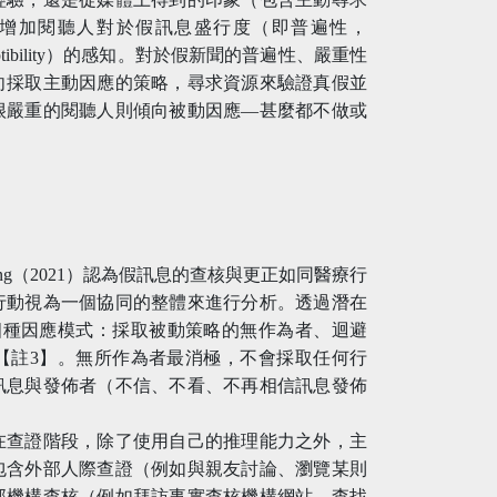
增加閱聽人對於假訊息盛行度（即普遍性，
usceptibility）的感知。對於假新聞的普遍性、嚴重性
向採取主動因應的策略，尋求資源來驗證真假並
很嚴重的閱聽人則傾向被動因應—甚麼都不做或
g（2021）認為假訊息的查核與更正如同醫療行
行動視為一個協同的整體來進行分析。透過潛在
CA），她找到四種因應模式：採取被動策略的無作為者、迴避
【註3】。無所作為者最消極，不會採取任何行
訊息與發佈者（不信、不看、不再相信訊息發佈
在查證階段，除了使用自己的推理能力之外，主
包含外部人際查證（例如與親友討論、瀏覽某則
部機構查核（例如拜訪事實查核機構網站、查找