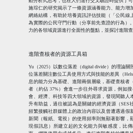
動分析式思考，也在人們進行交叉驗證時提供了
施琮仁的研究揭示了一條資源涵養能力、能力增
網絡結構，有助於培養資訊評估技能（「公民線
為實際的公民守門行動（分享前先查證的行為）。
力的各領域資源進行全面性的盤點，並探討進階
進階查核者的資源工具箱
Yu（2025）以數位落差（digital divid
位落差關注數位工具使用方式與技能的差異（Helsper 2012
息的能力分為基礎、進階兩個層級，基礎查核者（
者（約佔 37%）會進一步往外尋求資源，例如
會、經濟、科技等四大領域的資源，發現閱聽人
升有助益，過往被認為是關鍵的經濟資源（SES
頻繁接觸社群媒體上的政治內容以及曾遭遇過假
新聞（報紙、電視）的使用頻率則無顯著影響，
現假訊息）所建立起的文化能力與敏感度，比傳