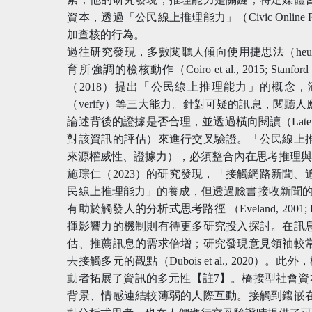
資本，透過「公民線上推理能力」（Civic Online 
加查核的行為。
過往研究發現，多數閱聽人傾向使用捷思法（heur
育所強調的檢核動作（Coiro et al., 2015; Stanford His
（2018）提出「公民線上推理能力」的概念，涵蓋搜
（verify）等三大能力。針對可疑的訊息，閱
論述背後的證據是否合理，並透過橫向閱讀（Latera
對該資訊的評估）來進行交叉驗證。「公民線上
來源權威性、證據力），必須整合內在思考推理
施琮仁（2023）的研究發現，「接觸網路新聞
民線上推理能力」的養成，但透過臉書接收新聞的
有助於觸發人的分析式思考路徑 （Eveland, 2001;
揮影響力的機制則有待更多研究投入探討。在訊
估、推薦訊息的需求倍增；研究發現意見領袖較
去接觸多元的觀點（Dubois et al., 2020）。此外，橋接
動者拓展了資訊的多元性【註7】。橋接型社會資本是
背景、情感連結較薄弱的人際互動。接觸到鑲嵌