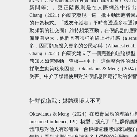
新聞等）。更正階段則是在人際網絡中指出
Chang（2021）的研究發現，這一批主動因應
的行為模式。「親友守護者」平時會透過多種通訊
動頻繁的社交圈）維持頻繁互動，在假訊息的應
備範圍更大，他們具有很強的線上社群感（a sense of
多，因而願意投入更多的公民參與（Albanesi et al
Chang（2021）的研究建立了一個完整的理論
感知又如何驅動「查核—>更正」這個整合性的因
採取主動策略來因應。Oktavianus & Meng
受害」中介了媒體使用對於假訊息因應行動的影
社群保衛戰：媒體環境大不同
Oktavianus & Meng（2024）在威脅因應的理
presumed influence, IPI）模型，擴充
體訊息對他人有影響時，會根據這種感知來調整自己的態度或行
年輕人看到某則假訊息讓很多人受騙的新聞時，