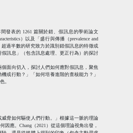
至 2021年間發表的 1261 篇關於錯、假訊息的學術論文
teristics）以及「盛行與傳播（prevalence and
【註2】，超過半數的研究致力於識別錯假訊息的特徵或
對假訊息」（包含訊息處理、更正行為）的探討
兩個面向切入，探討人們如何應對假訊息，聚焦
動機或行動？」「如何培養進階的查核能力？」
角色。
或威脅如何驅使人們行動。」根據這一脈的理論
應。Chang（2021）從這個理論視角出發，
經驗，還是從媒體上得到的印象（包含主動尋求